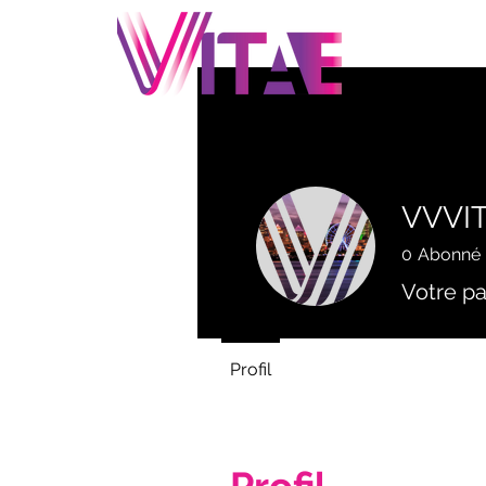
A
VVVI
0
Abonné
Votre p
Profil