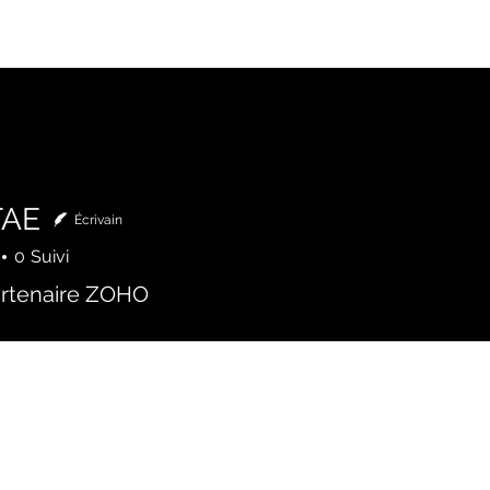
ccueil
Nos partenaires
Nos services
Académie
TAE
Écrivain
0
Suivi
artenaire ZOHO