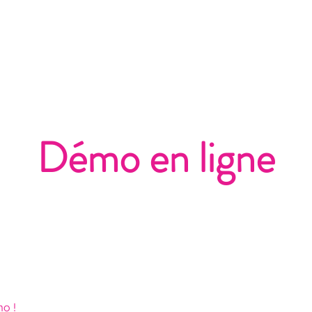
ccueil
Nos partenaires
Nos services
Académie
Démo en ligne
mo !