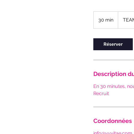
30 min
3
TEA
0
m
i
Réserver
n
Description d
En 30 minutes, no
Recruit
Coordonnées
info@vvvitae.com