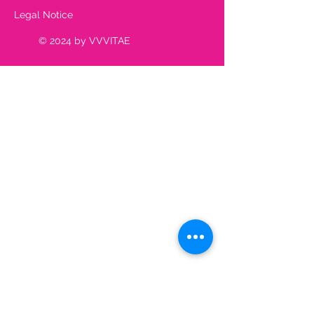
Legal Notice
© 2024 by VVVITAE