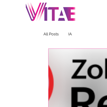
A
All Posts
IA