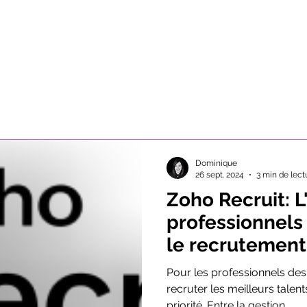
ccueil
Nos partenaires
Nos services
Académie
Dominique
26 sept. 2024
3 min de lect
Zoho Recruit: L
professionnels 
le recrutement
Pour les professionnels de
recruter les meilleurs talents
priorité. Entre la gestion...