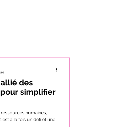
ÉcoGain
Nos clients
Plus
ure
'allié des
pour simplifier
s ressources humaines,
 est à la fois un défi et une